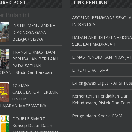
URED POST
LINK PENTING
r Bulan ini
ASOSIASI PENGAWAS SEKOL
INDONESIA
INSTRUMEN / ANGKET
DIAGNOSA GAYA
BADAN AKREDITASI NASION
BELAJAR SISWA
SEKOLAH MADRASAH
TRANSFORMASI DAN
DINAS PENDIDIKAN PROV JA
PERUBAHAN PERILAKU
PADA SATUAN
DIREKTORAT SMA
IKAN - Studi Dan Harapan
E-Pengawas Digital - APSI Pus
12 SMART
CALCULATOR TERBAIK
Kementerian Pendidikan Dan
UNTUK
Kebudayaan, Ristek Dan Tekno
LAJARAN MATEMATIKA
Pengelolaan Kinerja PMM
DOUBLE SMART :
Konsep Dasar Dalam