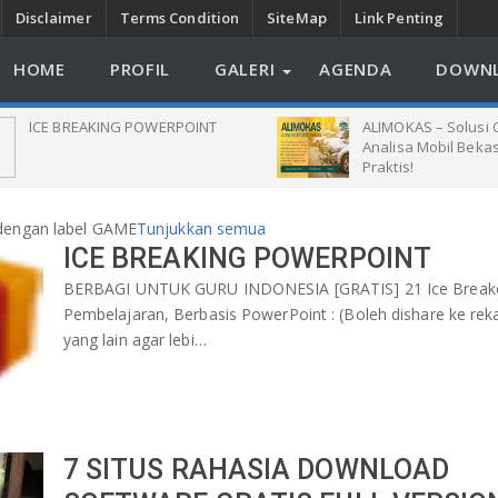
Disclaimer
Terms Condition
SiteMap
Link Penting
HOME
PROFIL
GALERI
AGENDA
DOWN
 BREAKING POWERPOINT
ALIMOKAS – Solusi Cerdas 
Analisa Mobil Bekas, Gratis
Praktis!
dengan label
GAME
Tunjukkan semua
ICE BREAKING POWERPOINT
BERBAGI UNTUK GURU INDONESIA [GRATIS] 21 Ice Break
Pembelajaran, Berbasis PowerPoint : (Boleh dishare ke rek
yang lain agar lebi…
7 SITUS RAHASIA DOWNLOAD