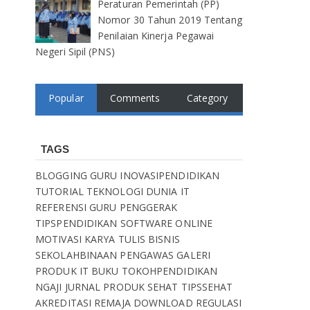
Peraturan Pemerintah (PP)
Nomor 30 Tahun 2019 Tentang
Penilaian Kinerja Pegawai
Negeri Sipil (PNS)
Popular
Comments
Category
TAGS
BLOGGING
GURU
INOVASIPENDIDIKAN
TUTORIAL
TEKNOLOGI
DUNIA IT
REFERENSI
GURU PENGGERAK
TIPSPENDIDIKAN
SOFTWARE
ONLINE
MOTIVASI
KARYA TULIS
BISNIS
SEKOLAHBINAAN
PENGAWAS
GALERI
PRODUK IT
BUKU
TOKOHPENDIDIKAN
NGAJI
JURNAL
PRODUK SEHAT
TIPSSEHAT
AKREDITASI
REMAJA
DOWNLOAD
REGULASI