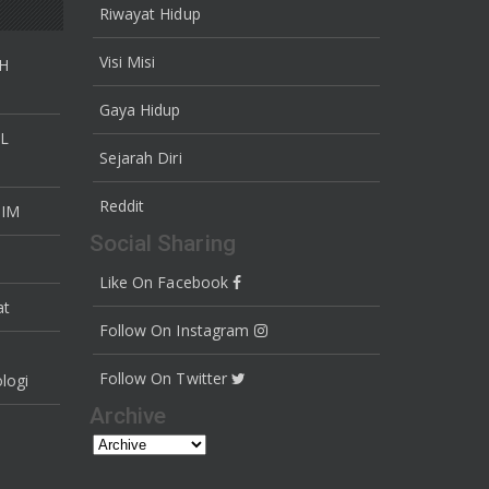
Riwayat Hidup
Visi Misi
AH
Gaya Hidup
AL
Sejarah Diri
Reddit
TIM
Social Sharing
Like On Facebook
at
Follow On Instagram
Follow On Twitter
logi
Archive