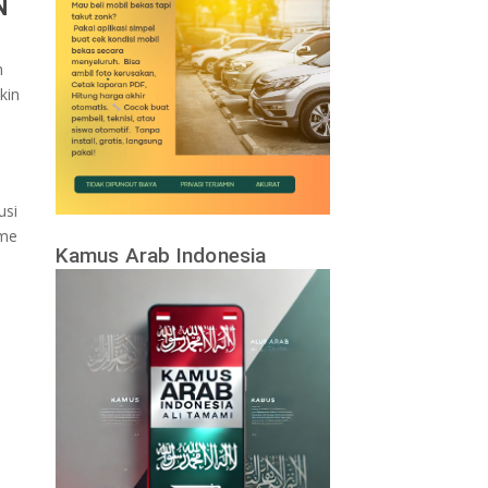
N
h
kin
usi
ame
Kamus Arab Indonesia