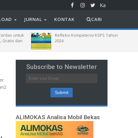
Ka
mu
LOAD
JURNAL
KONTAK
CARI
s
untuk
Refleksi Kompetensi KSPS Tahun
Dok
 dan
2024
Mer
Ma
Subscribe to Newsletter
er
an2
ALIMOKAS Analisa Mobil Bekas