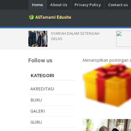
Home
About Us
Privacy Policy
Contact us
DAN
SYARIAH DALAM SETENGAH
ICE
ANA
GELAS
LAH
Follow us
Menampilkan postingan 
KATEGORI
AKREDITASI
BUKU
GALERI
GURU