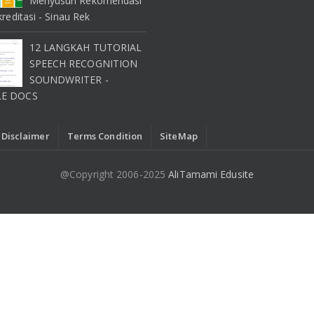
Menyusun Rekomendasi
kreditasi - Sinau Rek
12 LANGKAH TUTORIAL
SPEECH RECOGNITION
SOUNDWRITER -
E DOCS
Disclaimer
Terms Condition
SiteMap
@Copyright 2006-2025
AliTamami Edusite