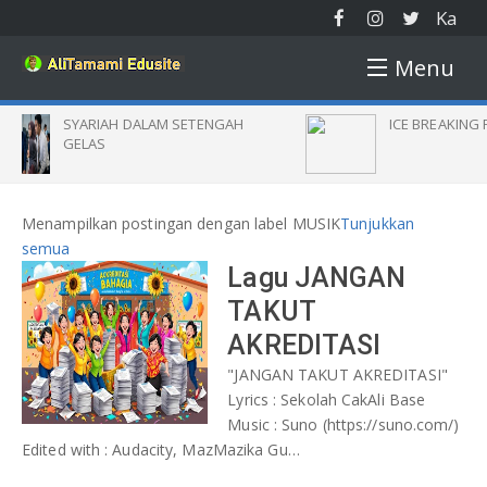
Ka
mu
Menu
s
AH DALAM SETENGAH
ICE BREAKING POWERPOINT
HOME
PROFIL
Menampilkan postingan dengan label
MUSIK
Tunjukkan
GALERI
semua
Lagu JANGAN
FOTO KEGIATAN
AGENDA
TAKUT
KUNJUNGAN DUNIA
AKREDITASI
DOWNLOAD
"JANGAN TAKUT AKREDITASI"
PERATURAN
JURNAL
Lyrics : Sekolah CakAli Base
Music : Suno (https://suno.com/)
E-BOOK
PENGAWAS
Edited with : Audacity, MazMazika Gu…
KONTAK
SOFTWARE