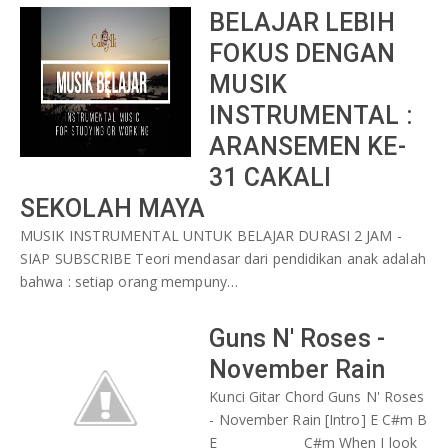
PELATIHAN
BELAJAR LEBIH
KARYATULIS
WEBINAR
FOKUS DENGAN
MUSIK
ASESOR
INSTRUMENTAL :
KARYA
ARANSEMEN KE-
31 CAKALI
SEKOLAH MAYA
MUSIK INSTRUMENTAL UNTUK BELAJAR DURASI 2 JAM -
SIAP SUBSCRIBE Teori mendasar dari pendidikan anak adalah
bahwa : setiap orang mempuny…
Guns N' Roses -
November Rain
Kunci Gitar Chord Guns N' Roses
- November Rain [Intro] E C#m B
E C#m When I look