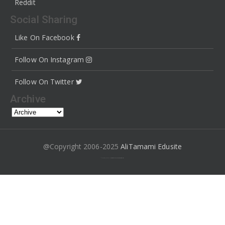
Reddit
Social Sharing
Like On Facebook
Follow On Instagram
Follow On Twitter
Archive
@Copyright 2006-2025
AliTamami Edusite
© Copyright 2006-2024
Ali Tamami
. Work With
Blogger templates